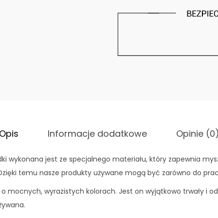
d
k
ł
a
d
k
a
p
o
d
Opis
Informacje dodatkowe
Opinie (0
m
y
ki wykonana jest ze specjalnego materiału, który zapewnia mys
s
Dzięki temu nasze produkty używane mogą być zarówno do pracy, 
z
i o mocnych, wyrazistych kolorach. Jest on wyjątkowo trwały i o
-
używana.
G