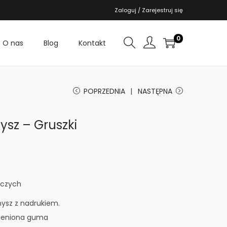
Zaloguj / Zarejestruj się
0
O nas
Blog
Kontakt
POPRZEDNIA
NASTĘPNA
sz – Gruszki
oczych
ysz z nadrukiem.
spieniona guma