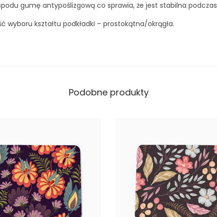
podu gumę antypoślizgową co sprawia, że jest stabilna podczas
r
u
ść wyboru kształtu podkładki – prostokątna/okrągła.
s
z
k
i
Podobne produkty