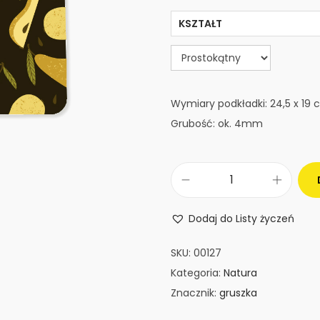
KSZTAŁT
Wymiary podkładki: 24,5 x 19
Grubość: ok. 4mm
i
l
Dodaj do Listy życzeń
o
ś
SKU:
00127
ć
Kategoria:
Natura
P
Znacznik:
gruszka
o