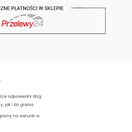
)
zce odpowiedni ślizg
jak i do grania.
dporny na warunki w