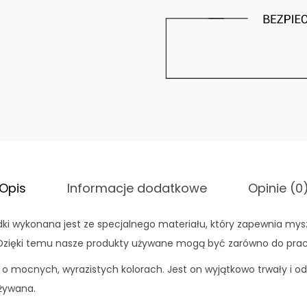
d
k
ł
a
d
k
a
p
o
d
Opis
Informacje dodatkowe
Opinie (0
m
y
ki wykonana jest ze specjalnego materiału, który zapewnia mys
s
Dzięki temu nasze produkty używane mogą być zarówno do pracy, 
z
i o mocnych, wyrazistych kolorach. Jest on wyjątkowo trwały i o
-
używana.
F