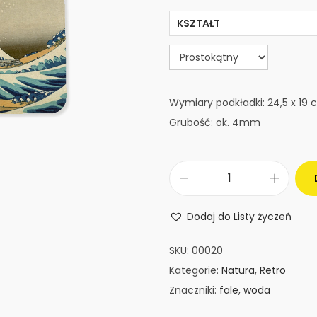
KSZTAŁT
Wymiary podkładki: 24,5 x 19
Grubość: ok. 4mm
i
l
Dodaj do Listy życzeń
o
ś
SKU:
00020
ć
Kategorie:
Natura
,
Retro
P
Znaczniki:
fale
,
woda
o