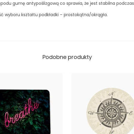
podu gumę antypoślizgową co sprawia, że jest stabilna podczas
a
l
ść wyboru kształtu podkładki – prostokątna/okrągła.
e
Podobne produkty