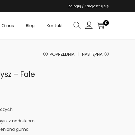
Zaloguj / Zarejestruj się
0
O nas
Blog
Kontakt
POPRZEDNIA
NASTĘPNA
sz – Fale
oczych
ysz z nadrukiem.
spieniona guma