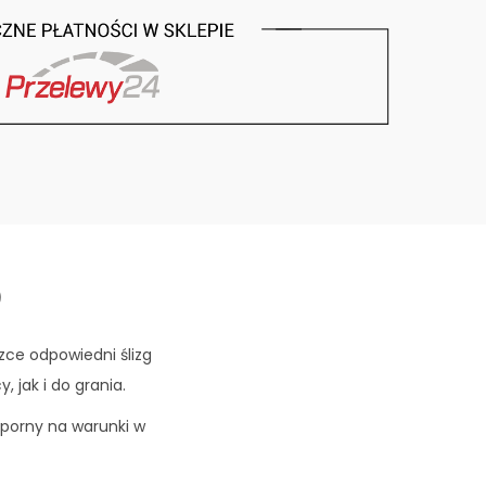
)
zce odpowiedni ślizg
jak i do grania.
dporny na warunki w