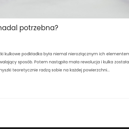
nadal potrzebna?
i kulkowe podkładka była niemal nierozłącznym ich elementem
walający sposób. Potem nastąpiła mała rewolucja i kulka został
szki teoretycznie radzą sobie na każdej powierzchni…