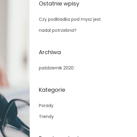
k
Ostatnie wpisy
a
j
Czy podkładka pod mysz jest
:
nadal potrzebna?
Archiwa
październik 2020
Kategorie
Porady
Trendy