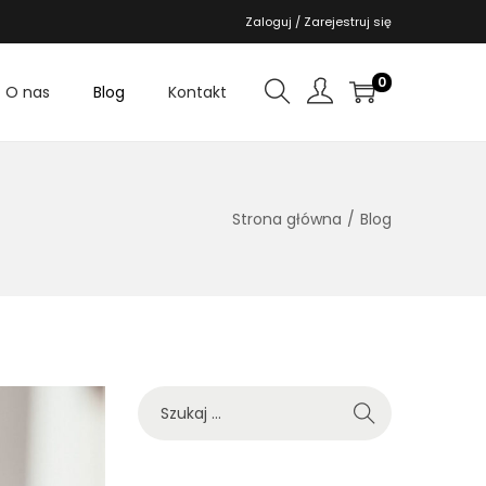
Zaloguj / Zarejestruj się
0
O nas
Blog
Kontakt
Strona główna
/
Blog
S
z
u