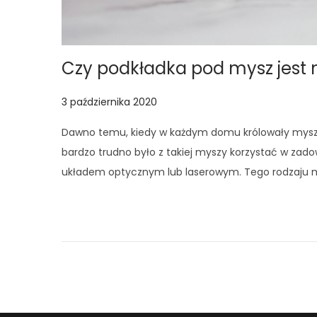
Czy podkładka pod mysz jest 
P
3 października 2020
4
o
p
Dawno temu, kiedy w każdym domu królowały myszk
s
a
bardzo trudno było z takiej myszy korzystać w zado
t
ź
układem optycznym lub laserowym. Tego rodzaju my
e
d
d
z
o
i
n
e
r
n
i