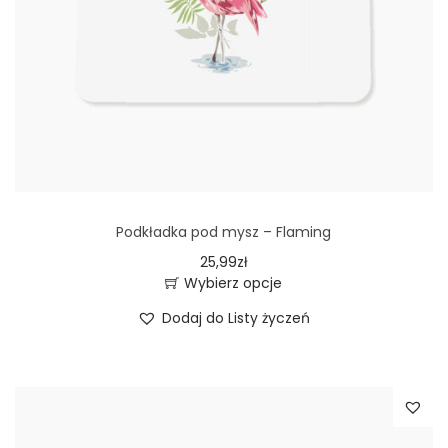
w
i
e
l
e
w
a
r
Podkładka pod mysz – Flaming
i
25,99
zł
a
Wybierz opcje
T
n
Dodaj do Listy życzeń
e
t
n
ó
p
w
r
.
o
O