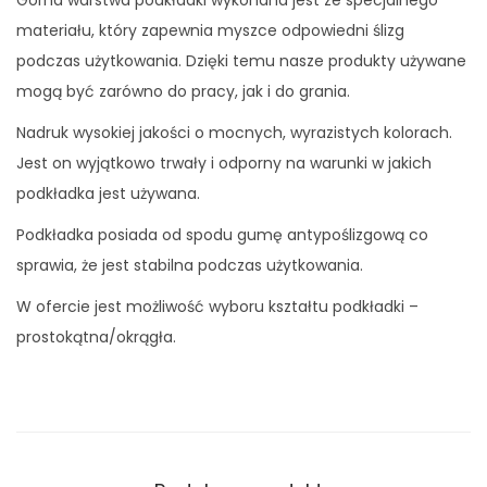
R
materiału, który zapewnia myszce odpowiedni ślizg
ó
podczas użytkowania. Dzięki temu nasze produkty używane
ż
mogą być zarówno do pracy, jak i do grania.
o
Nadruk wysokiej jakości o mocnych, wyrazistych kolorach.
w
Jest on wyjątkowo trwały i odporny na warunki w jakich
e
podkładka jest używana.
f
l
Podkładka posiada od spodu gumę antypoślizgową co
a
sprawia, że jest stabilna podczas użytkowania.
m
W ofercie jest możliwość wyboru kształtu podkładki –
i
prostokątna/okrągła.
n
g
i
3