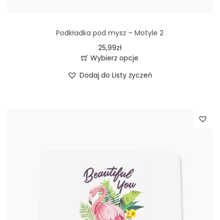
Podkładka pod mysz – Motyle 2
25,99
zł
Wybierz opcje
T
Dodaj do Listy życzeń
e
n
p
r
o
d
u
k
t
m
a