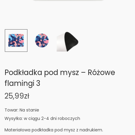
n
Podkładka pod mysz – Różowe
flamingi 3
25,99
zł
Towar: Na stanie
Wysyłka: w ciągu 2-4 dni roboczych
Materiałowa podkładka pod mysz z nadrukiem.