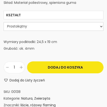
Skład: Materiał poliestrowy, spieniona guma
KSZTAŁT
Wymiary podkładki: 24,5 x 19 cm
Grubość: ok. 4mm
DODAJ DO KOSZYKA
i
l
Dodaj do Listy życzeń
o
ś
SKU:
00138
ć
Kategorie:
Natura
,
Zwierzęta
P
Znaczniki:
liście
,
różowy flaming