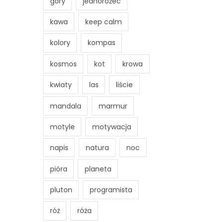
góry
jednorożec
kawa
keep calm
kolory
kompas
kosmos
kot
krowa
kwiaty
las
liście
mandala
marmur
motyle
motywacja
napis
natura
noc
pióra
planeta
pluton
programista
róż
róża