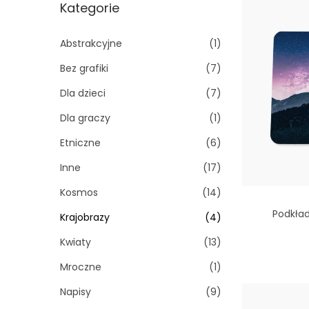
k
Kategorie
i
a
o
j
Abstrakcyjne
(1)
n
:
Bez grafiki
(7)
Dla dzieci
(7)
Dla graczy
(1)
Etniczne
(6)
Inne
(17)
Kosmos
(14)
Podkła
Krajobrazy
(4)
Kwiaty
(13)
Mroczne
(1)
Do
Napisy
(9)