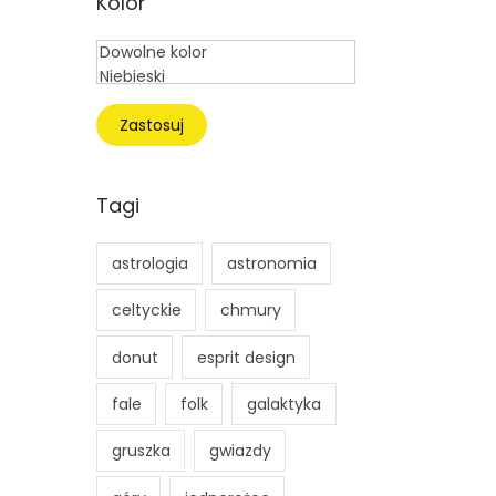
Kolor
a
a
m
m
i
a
n
x
Zastosuj
Tagi
astrologia
astronomia
celtyckie
chmury
donut
esprit design
fale
folk
galaktyka
gruszka
gwiazdy