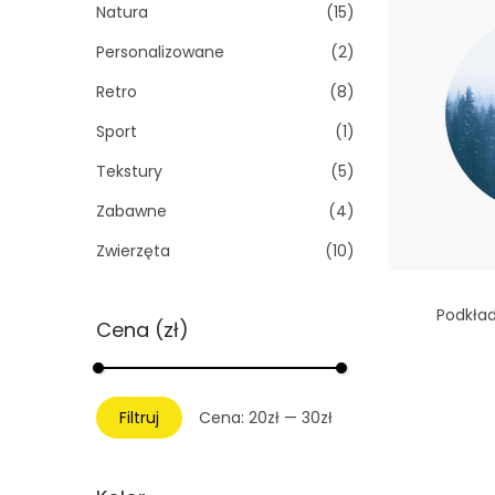
Natura
(15)
Personalizowane
(2)
Retro
(8)
Sport
(1)
Tekstury
(5)
Zabawne
(4)
Zwierzęta
(10)
Podkład
Cena (zł)
C
C
Do
Filtruj
Cena:
20zł
—
30zł
e
e
n
n