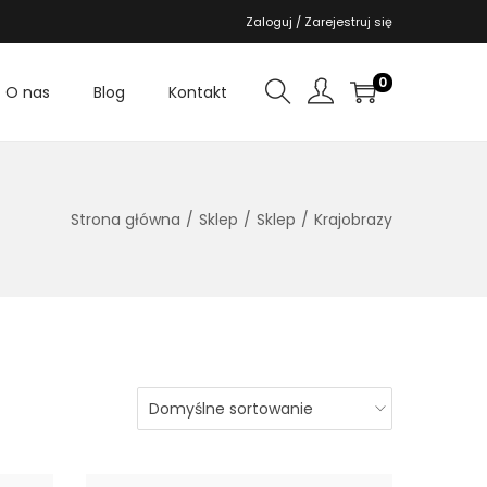
Zaloguj / Zarejestruj się
0
O nas
Blog
Kontakt
Strona główna
/
Sklep
/
Sklep
/
Krajobrazy