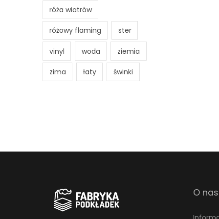
róża wiatrów
różowy flaming
ster
vinyl
woda
ziemia
zima
łaty
świnki
O nas
Inform