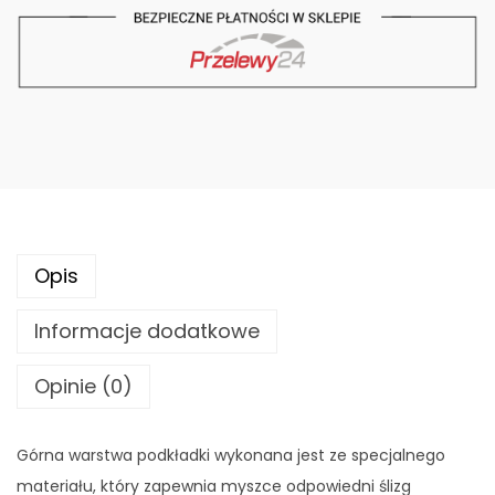
d
k
ł
a
d
k
a
p
o
Opis
d
m
Informacje dodatkowe
y
s
Opinie (0)
z
-
Górna warstwa podkładki wykonana jest ze specjalnego
G
materiału, który zapewnia myszce odpowiedni ślizg