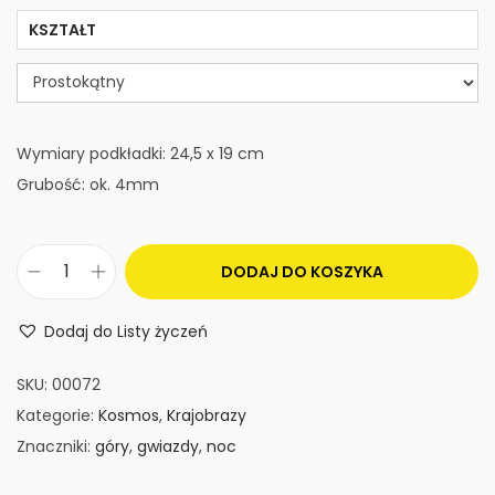
KSZTAŁT
Wymiary podkładki: 24,5 x 19 cm
Grubość: ok. 4mm
DODAJ DO KOSZYKA
i
l
Dodaj do Listy życzeń
o
ś
SKU:
00072
ć
Kategorie:
Kosmos
,
Krajobrazy
P
Znaczniki:
góry
,
gwiazdy
,
noc
o