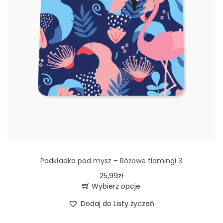
Podkładka pod mysz – Różowe flamingi 3
25,99
zł
Wybierz opcje
T
Dodaj do Listy życzeń
e