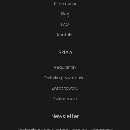
Informacje
b
Blog
r
a
FAQ
ć
Kontakt
n
a
Sklep
s
t
Regulamin
r
Polityka prywatności
o
n
Zwrot towaru
i
Reklamacje
e
p
Newsletter
r
o