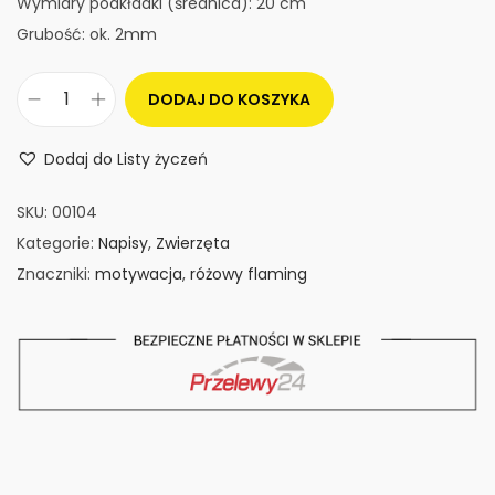
Wymiary podkładki (średnica): 20 cm
Grubość: ok. 2mm
DODAJ DO KOSZYKA
i
l
Dodaj do Listy życzeń
o
ś
SKU:
00104
ć
Kategorie:
Napisy
,
Zwierzęta
P
Znaczniki:
motywacja
,
różowy flaming
o
d
k
ł
a
d
k