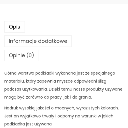
a
p
o
Opis
d
m
Informacje dodatkowe
y
s
Opinie (0)
z
-
Górna warstwa podkładki wykonana jest ze specjalnego
F
materiału, który zapewnia myszce odpowiedni ślizg
l
podczas użytkowania. Dzięki temu nasze produkty używane
a
mogą być zarówno do pracy, jak i do grania.
m
Nadruk wysokiej jakości o mocnych, wyrazistych kolorach.
i
Jest on wyjątkowo trwały i odporny na warunki w jakich
n
podkładka jest używana.
g