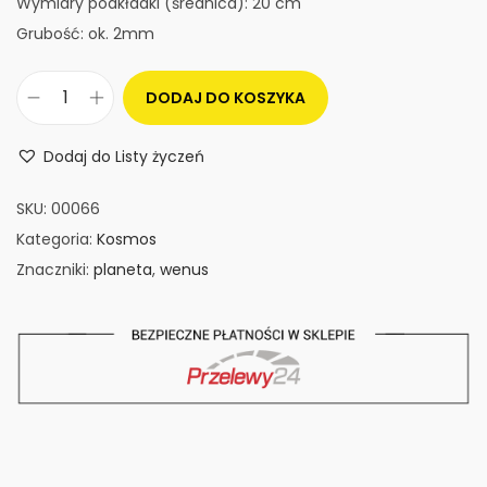
Wymiary podkładki (średnica): 20 cm
Grubość: ok. 2mm
DODAJ DO KOSZYKA
i
l
Dodaj do Listy życzeń
o
ś
SKU:
00066
ć
Kategoria:
Kosmos
P
Znaczniki:
planeta
,
wenus
o
d
k
ł
a
d
k