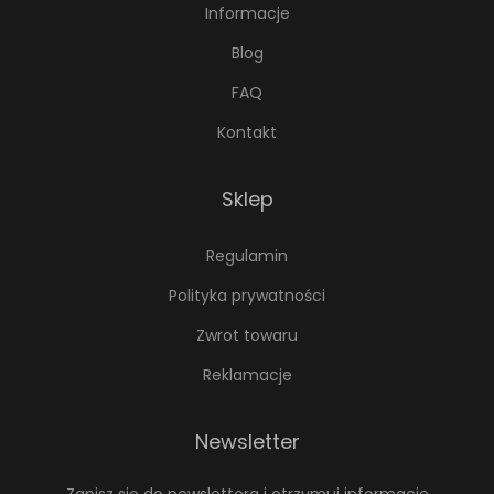
Informacje
w
Blog
a
r
FAQ
i
Kontakt
a
n
Sklep
t
ó
Regulamin
w
Polityka prywatności
.
O
Zwrot towaru
p
Reklamacje
c
j
Newsletter
e
m