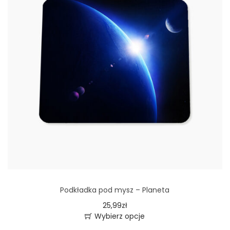
Podkładka pod mysz – Planeta
25,99
zł
Wybierz opcje
T