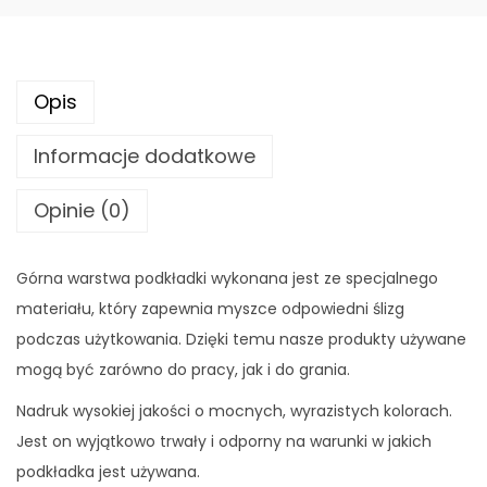
a
p
o
Opis
d
m
Informacje dodatkowe
y
s
Opinie (0)
z
-
Górna warstwa podkładki wykonana jest ze specjalnego
W
materiału, który zapewnia myszce odpowiedni ślizg
e
podczas użytkowania. Dzięki temu nasze produkty używane
n
mogą być zarówno do pracy, jak i do grania.
u
Nadruk wysokiej jakości o mocnych, wyrazistych kolorach.
s
Jest on wyjątkowo trwały i odporny na warunki w jakich
podkładka jest używana.