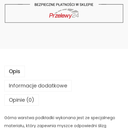
d
k
ł
a
d
k
a
p
o
Opis
d
m
Informacje dodatkowe
y
s
Opinie (0)
z
-
Górna warstwa podkładki wykonana jest ze specjalnego
K
materiału, który zapewnia myszce odpowiedni ślizg