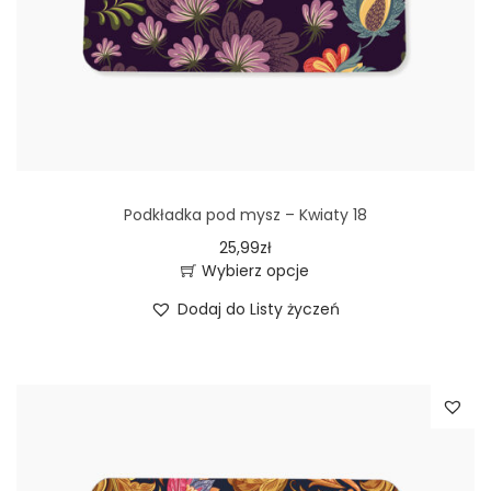
Podkładka pod mysz – Kwiaty 18
25,99
zł
Wybierz opcje
T
Dodaj do Listy życzeń
e
n
p
r
o
d