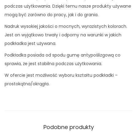
w
podczas użytkowania. Dzięki temu nasze produkty używane
i
mogą być zarówno do pracy, jak i do grania.
a
Nadruk wysokiej jakości o mocnych, wyrazistych kolorach.
t
Jest on wyjątkowo trwały i odporny na warunki w jakich
y
podkładka jest używana.
1
1
Podkładka posiada od spodu gumę antypoślizgową co
sprawia, że jest stabilna podczas użytkowania.
W ofercie jest możliwość wyboru kształtu podkładki –
prostokątna/okrągła.
Podobne produkty