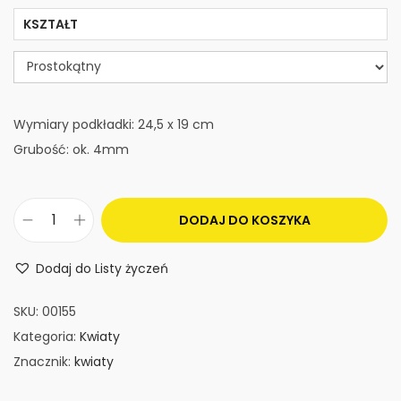
KSZTAŁT
Wymiary podkładki: 24,5 x 19 cm
Grubość: ok. 4mm
DODAJ DO KOSZYKA
i
l
Dodaj do Listy życzeń
o
ś
SKU:
00155
ć
Kategoria:
Kwiaty
P
Znacznik:
kwiaty
o