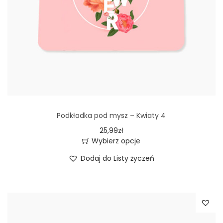
w
i
e
l
e
w
a
r
Podkładka pod mysz – Kwiaty 4
i
25,99
zł
a
Wybierz opcje
T
n
Dodaj do Listy życzeń
e
t
n
ó
p
w
r
.
o
O