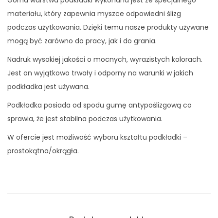
K
materiału, który zapewnia myszce odpowiedni ślizg
o
podczas użytkowania. Dzięki temu nasze produkty używane
t
mogą być zarówno do pracy, jak i do grania.
-
Nadruk wysokiej jakości o mocnych, wyrazistych kolorach.
j
Jest on wyjątkowo trwały i odporny na warunki w jakich
e
podkładka jest używana.
d
n
Podkładka posiada od spodu gumę antypoślizgową co
o
sprawia, że jest stabilna podczas użytkowania.
r
W ofercie jest możliwość wyboru kształtu podkładki –
o
prostokątna/okrągła.
ż
e
c