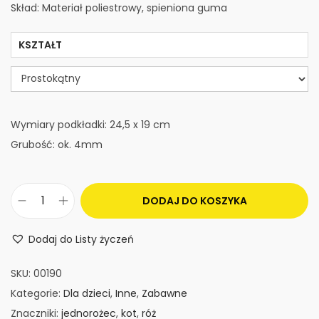
Skład: Materiał poliestrowy, spieniona guma
KSZTAŁT
Wymiary podkładki: 24,5 x 19 cm
Grubość: ok. 4mm
DODAJ DO KOSZYKA
i
l
Dodaj do Listy życzeń
o
ś
SKU:
00190
ć
Kategorie:
Dla dzieci
,
Inne
,
Zabawne
P
Znaczniki:
jednorożec
,
kot
,
róż