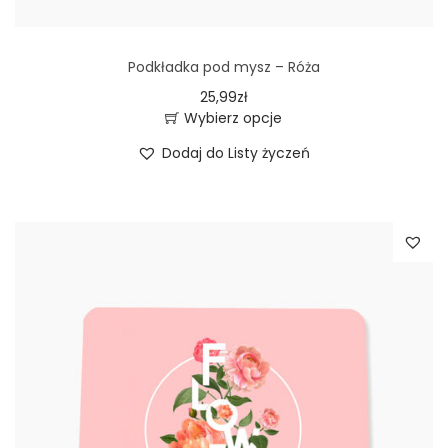
Podkładka pod mysz – Róża
25,99
zł
Wybierz opcje
T
Dodaj do Listy życzeń
e
n
p
r
o
d
u
k
t
m
a