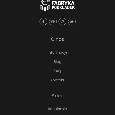
o
d
u
k
t
O nas
u
Informacje
Blog
FAQ
Kontakt
Sklep
Regulamin