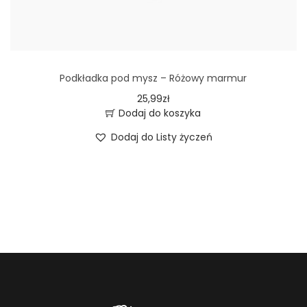
y
b
r
a
Podkładka pod mysz – Różowy marmur
ć
25,99
zł
n
Dodaj do koszyka
a
Dodaj do Listy życzeń
s
t
r
o
n
i
e
p
r